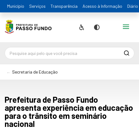
Município
Serviços
Transparência
Acesso à Informação
Diário
Alternar
Acessibilidade
Contraste
Pesqu
Secretaria de Educação
Prefeitura de Passo Fundo
apresenta experiência em educação
para o trânsito em seminário
nacional