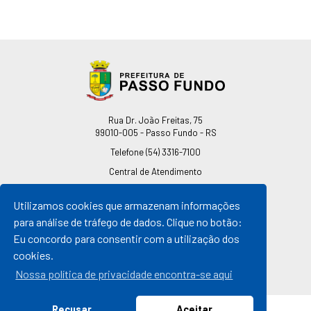
Endereço
Rua Dr. João Freitas, 75
99010-005 - Passo Fundo - RS
Telefone
(54) 3316-7100
Central de Atendimento
0800 541 7100
Utilizamos cookies que armazenam informações
pmpf@pmpf.rs.gov.br
para análise de tráfego de dados. Clique no botão:
Horário de Atendimento
Eu concordo para consentir com a utilização dos
De segunda a sexta-feira
cookies.
Das 08h às 11h30min
Das 13h30min às 17h
Nossa política de privacidade encontra-se aqui
Recusar
Aceitar