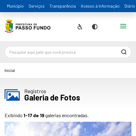
Município
Serviços
Transparência
Acesso à Informação
Diário
Alternar
Acessibilidade
Contraste
Pesqu
Inicial
Registros
Galeria de Fotos
Exibindo
1-17 de 19
galerias encontradas.