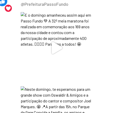
@PrefeituraPassoFundo