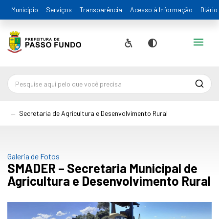
Município
Serviços
Transparência
Acesso à Informação
Diário
Alternar
Acessibilidade
Contraste
Pesqu
Secretaria de Agricultura e Desenvolvimento Rural
Galeria de Fotos
SMADER – Secretaria Municipal de
Agricultura e Desenvolvimento Rural