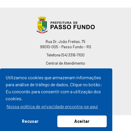
Endereço
Rua Dr. João Freitas, 75
99010-005 - Passo Fundo - RS
Telefone
(54) 3316-7100
Central de Atendimento
0800 541 7100
Utilizamos cookies que armazenam informações
pmpf@pmpf.rs.gov.br
para análise de tráfego de dados. Clique no botão:
Horário de Atendimento
Eu concordo para consentir com a utilização dos
De segunda a sexta-feira
cookies.
Das 08h às 11h30min
Das 13h30min às 17h
Nossa política de privacidade encontra-se aqui
Recusar
Aceitar
© 2026 Prefeitura de Passo Fundo
Todos os direitos reservados |
By Mosite