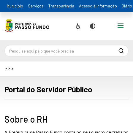
Município
Serviços
Transparência
Acesso à Informação
Diário
Alternar
Acessibilidade
Contraste
Pesqu
Inicial
Portal do Servidor Público
Sobre o RH
A Prefeitura de Passo Fundo conta no seu quadro de trabalho