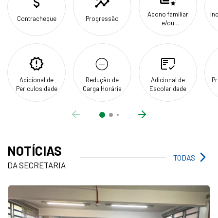
Abono familiar
In
Contracheque
Progressão
e/ou
dependência de
Gr
Imposto de
Renda
Adicional de
Redução de
Adicional de
P
Periculosidade
Carga Horária
Escolaridade
ANTERIOR
PRÓXIMO
NOTÍCIAS
TODAS
DA SECRETARIA