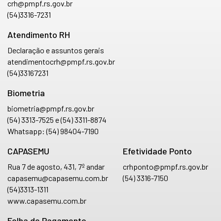
crh@pmpf.rs.gov.br
(54)3316-7231
Atendimento RH
Declaração e assuntos gerais
atendimentocrh@pmpf.rs.gov.br
(54)33167231
Biometria
biometria@pmpf.rs.gov.br
(54) 3313-7525 e (54) 3311-8874
Whatsapp:
(54) 98404-7190
CAPASEMU
Efetividade Ponto
Rua 7 de agosto, 431, 7º andar
crhponto@pmpf.rs.gov.br
capasemu@capasemu.com.br
(54) 3316-7150
(54)3313-1311
www.capasemu.com.br
Folha de Pagamento