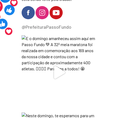
@PrefeituraPassoFundo