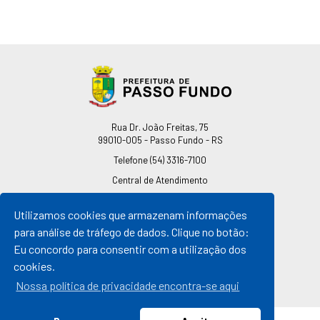
Endereço
Rua Dr. João Freitas, 75
99010-005 - Passo Fundo - RS
Telefone
(54) 3316-7100
Central de Atendimento
0800 541 7100
Utilizamos cookies que armazenam informações
pmpf@pmpf.rs.gov.br
para análise de tráfego de dados. Clique no botão:
Horário de Atendimento
Eu concordo para consentir com a utilização dos
De segunda a sexta-feira
cookies.
Das 08h às 11h30min
Das 13h30min às 17h
Nossa política de privacidade encontra-se aqui