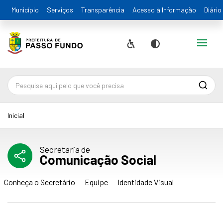
Município
Serviços
Transparência
Acesso à Informação
Diário
Alternar
Acessibilidade
Contraste
Pesqu
Inicial
Secretaria de
Comunicação Social
Conheça o Secretário
Equipe
Identidade Visual