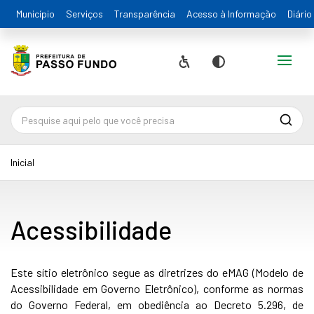
Município
Serviços
Transparência
Acesso à Informação
Diário
Alternar
Acessibilidade
Contraste
Pesqu
Inicial
Acessibilidade
Este sítio eletrônico segue as diretrizes do eMAG (Modelo de
Acessibilidade em Governo Eletrônico), conforme as normas
do Governo Federal, em obediência ao Decreto 5.296, de