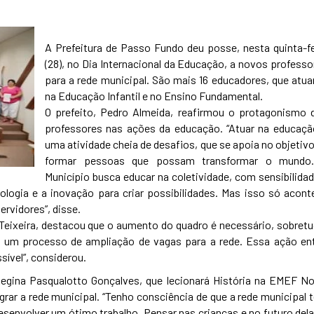
A Prefeitura de Passo Fundo deu posse, nesta quinta-fe
(28), no Dia Internacional da Educação, a novos professo
para a rede municipal. São mais 16 educadores, que atua
na Educação Infantil e no Ensino Fundamental.
O prefeito, Pedro Almeida, reafirmou o protagonismo 
professores nas ações da educação. “Atuar na educaçã
uma atividade cheia de desafios, que se apoia no objetivo
formar pessoas que possam transformar o mundo
Município busca educar na coletividade, com sensibilidad
ologia e a inovação para criar possibilidades. Mas isso só acont
rvidores”, disse.
Teixeira, destacou que o aumento do quadro é necessário, sobretu
 um processo de ampliação de vagas para a rede. Essa ação ent
sível”, considerou.
egina Pasqualotto Gonçalves, que lecionará História na EMEF No
grar a rede municipal. “Tenho consciência de que a rede municipal 
envolver um ótimo trabalho. Pensar nas crianças e no futuro dela