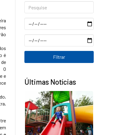
Pesquise
ira
Data
res
rão
Data
dos
o é
 de
. O
e e
Últimas Notícias
ece
do,
ra,
tre
tem
s e