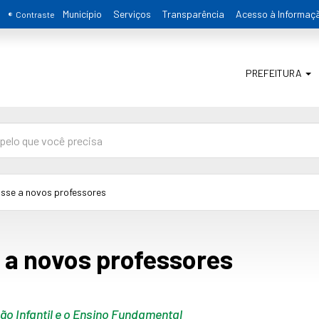
Município
Serviços
Transparência
Acesso à Informaç
Contraste
PREFEITURA
osse a novos professores
 a novos professores
ão Infantil e o Ensino Fundamental