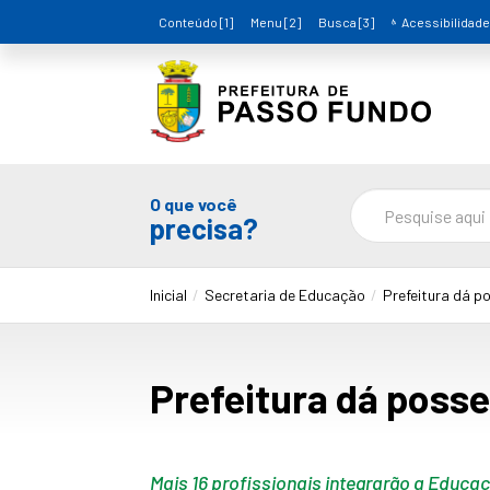
Conteúdo [1]
Menu [2]
Busca [3]
Acessibilidade
O que você
precisa?
Inicial
Secretaria de Educação
Prefeitura dá p
Prefeitura dá posse
Mais 16 profissionais integrarão a Educaç