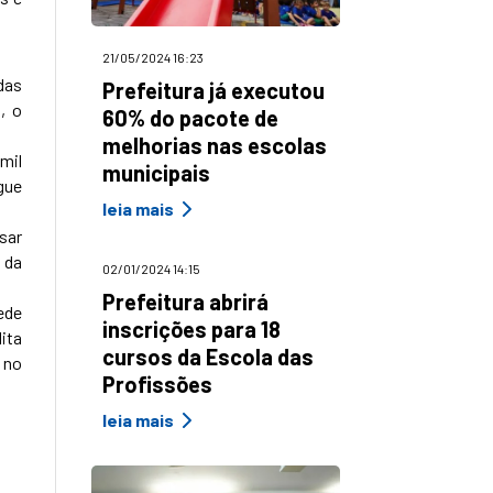
21/05/2024 16:23
das
Prefeitura já executou
, o
60% do pacote de
melhorias nas escolas
mil
municipais
gue
leia mais
sar
 da
02/01/2024 14:15
Prefeitura abrirá
ede
inscrições para 18
ita
cursos da Escola das
 no
Profissões
leia mais