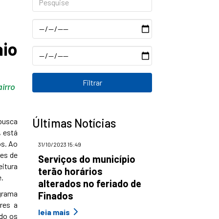
Data
aio
Data
irro
Últimas Notícias
busca
, está
os. Ao
31/10/2023 15:49
es de
Serviços do município
eitura
terão horários
e.
alterados no feriado de
grama
Finados
res a
leia mais
ndo os