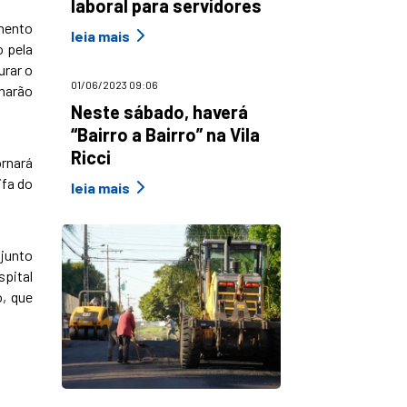
laboral para servidores
imento
leia mais
o pela
rar o
01/06/2023 09:06
onarão
Neste sábado, haverá
“Bairro a Bairro” na Vila
Ricci
ornará
ifa do
leia mais
 junto
spital
o, que