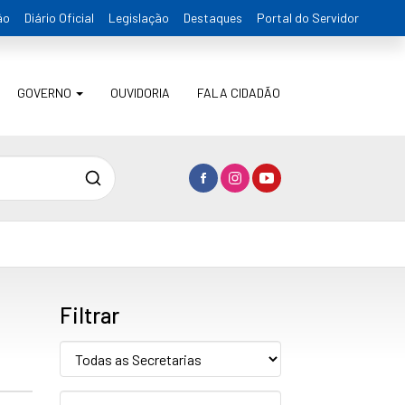
ão
Diário Oficial
Legislação
Destaques
Portal do Servidor
GOVERNO
OUVIDORIA
FALA CIDADÃO
Pesquisa
Filtrar
Secretaria:
Pesquise