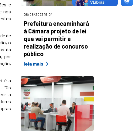
ões e
e nos
08/08/2023 16:04
estes
Prefeitura encaminhará
à Câmara projeto de lei
ade de
que vai permitir a
ção, o
realização de concurso
as da
público
r, por
lação,
leia mais
i é a
. “Os
rir a
edores
mpras