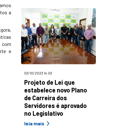
stamos
tos a
Agora,
áticas
, com
rte e
03/10/2023 14:03
Projeto de Lei que
estabelece novo Plano
de Carreira dos
Servidores é aprovado
no Legislativo
leia mais