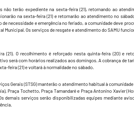
 não terão expediente na sexta-feira (21), retornando ao atend
cionarão na sexta-feira (21) e retornarão ao atendimento no sábad
e necessidade e emergência no feriado, a comunidade deve procu
tal Municipal. Os serviços de resgate e atendimento do SAMU funci
ra (21). O recolhimento é reforçado nesta quinta-feira (20) e ret
tivo será com horários realizados aos domingos. A cobrança de tar
a-feira (21) e voltará à normalidade no sábado.
rviços Gerais (STSG) manterão o atendimento habitual à comunidade
uia), Praça Tochetto, Praça Tamandaré e Praça Antonino Xavier (Ho
 Os demais serviços serão disponibilizadas equipes mediante avis
ência.