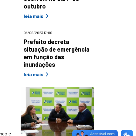
outubro
leia mais
04/09/2023 17:00
Prefeito decreta
situação de emergência
em função das
inundações
leia mais
ando e