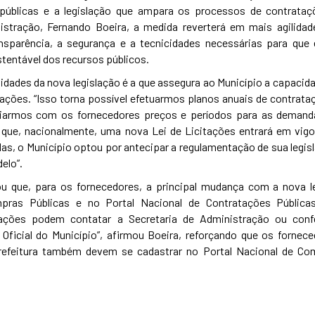
úblicas e a legislação que ampara os processos de contrataç
istração, Fernando Boeira, a medida reverterá em mais agilidad
nsparência, a segurança e a tecnicidades necessárias para que 
tentável dos recursos públicos.
idades da nova legislação é a que assegura ao Município a capacid
ações. “Isso torna possível efetuarmos planos anuais de contrata
iarmos com os fornecedores preços e períodos para as demand
 que, nacionalmente, uma nova Lei de Licitações entrará em vigo
“Mas, o Município optou por antecipar a regulamentação de sua legis
elo”.
u que, para os fornecedores, a principal mudança com a nova le
pras Públicas e no Portal Nacional de Contratações Públicas
ações podem contatar a Secretaria de Administração ou confe
Oficial do Município”, afirmou Boeira, reforçando que os fornec
efeitura também devem se cadastrar no Portal Nacional de Co