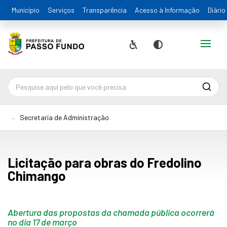
Município
Serviços
Transparência
Acesso à Informação
Diário
Alternar
Acessibilidade
Contraste
Pesqu
Secretaria de Administração
Licitação para obras do Fredolino
Chimango
Abertura das propostas da chamada pública ocorrerá
no dia 17 de março