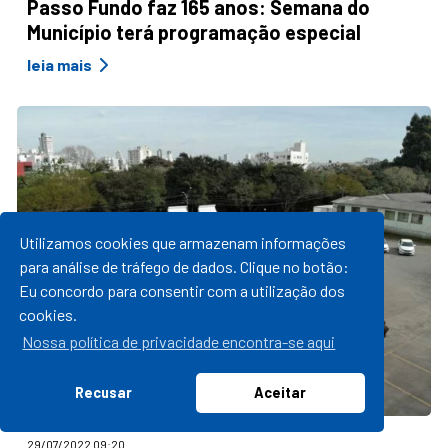
Passo Fundo faz 165 anos: Semana do
Município terá programação especial
leia mais
Utilizamos cookies que armazenam informações
para análise de tráfego de dados. Clique no botão:
Eu concordo para consentir com a utilização dos
cookies.
Nossa política de privacidade encontra-se aqui
Recusar
Aceitar
29/07/2022 09:20