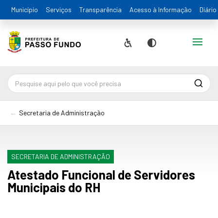
Município
Serviços
Transparência
Acesso à Informação
Diário
Alternar
Acessibilidade
Contraste
Pesqu
Secretaria de Administração
SECRETARIA DE ADMINISTRAÇÃO
Atestado Funcional de Servidores
Municipais do RH