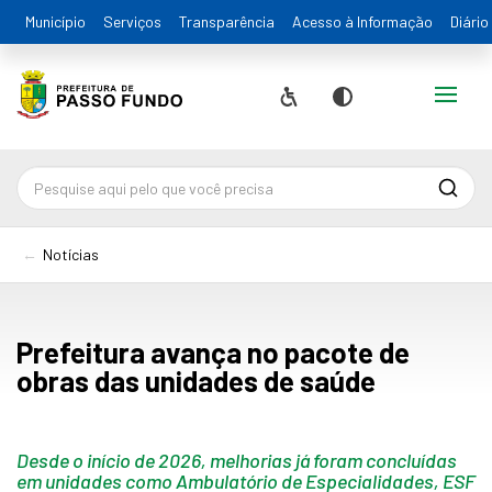
Município
Serviços
Transparência
Acesso à Informação
Diário
Alternar
Acessibilidade
Contraste
Pesqu
Notícias
Prefeitura avança no pacote de
obras das unidades de saúde
Desde o início de 2026, melhorias já foram concluídas
em unidades como Ambulatório de Especialidades, ESF