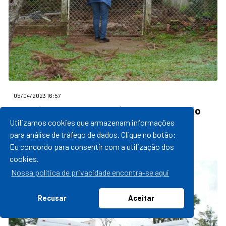
05/04/2023 16:57
Prefeitura reforça medidas de prevenção
contra a dengue
Utilizamos cookies que armazenam informações
para análise de tráfego de dados. Clique no botão:
leia mais
Eu concordo para consentir com a utilização dos
cookies.
Nossa política de privacidade encontra-se aqui
Recusar
Aceitar