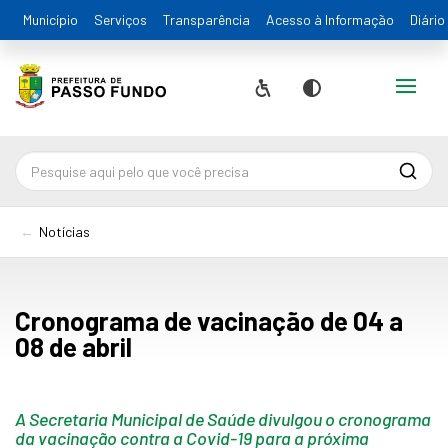
Município
Serviços
Transparência
Acesso à Informação
Diário
Alternar
Acessibilidade
Contraste
Pesqu
Notícias
Cronograma de vacinação de 04 a
08 de abril
A Secretaria Municipal de Saúde divulgou o cronograma
da vacinação contra a Covid-19 para a próxima