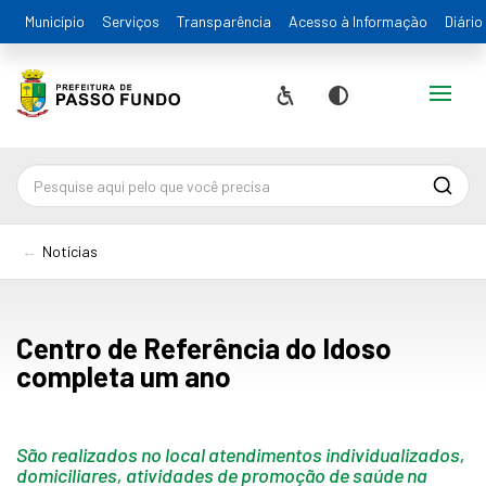
Município
Serviços
Transparência
Acesso à Informação
Diário
Alternar
Acessibilidade
Contraste
Pesqu
Notícias
Centro de Referência do Idoso
completa um ano
São realizados no local atendimentos individualizados,
domiciliares, atividades de promoção de saúde na