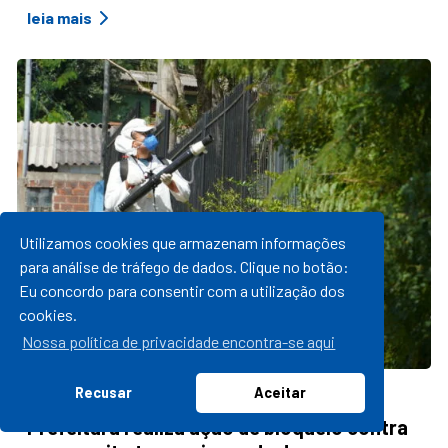
leia mais
Utilizamos cookies que armazenam informações
para análise de tráfego de dados. Clique no botão:
Eu concordo para consentir com a utilização dos
cookies.
Nossa política de privacidade encontra-se aqui
Recusar
Aceitar
24/03/2023 16:28
Prefeitura realiza ação de bloqueio contra