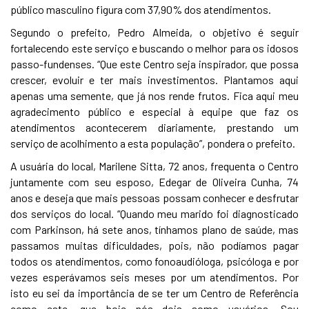
público masculino figura com 37,90% dos atendimentos.
Segundo o prefeito, Pedro Almeida, o objetivo é seguir
fortalecendo este serviço e buscando o melhor para os idosos
passo-fundenses. “Que este Centro seja inspirador, que possa
crescer, evoluir e ter mais investimentos. Plantamos aqui
apenas uma semente, que já nos rende frutos. Fica aqui meu
agradecimento público e especial à equipe que faz os
atendimentos acontecerem diariamente, prestando um
serviço de acolhimento a esta população”, pondera o prefeito.
A usuária do local, Marilene Sitta, 72 anos, frequenta o Centro
juntamente com seu esposo, Edegar de Oliveira Cunha, 74
anos e deseja que mais pessoas possam conhecer e desfrutar
dos serviços do local. “Quando meu marido foi diagnosticado
com Parkinson, há sete anos, tínhamos plano de saúde, mas
passamos muitas dificuldades, pois, não podíamos pagar
todos os atendimentos, como fonoaudióloga, psicóloga e por
vezes esperávamos seis meses por um atendimentos. Por
isto eu sei da importância de se ter um Centro de Referência
como este, que hoje nós dois somo usuários. Sou