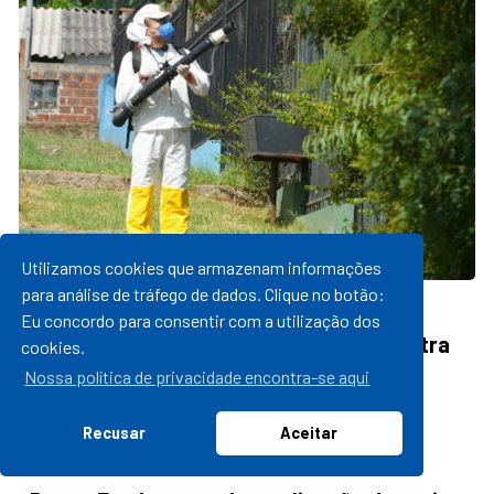
Utilizamos cookies que armazenam informações
para análise de tráfego de dados. Clique no botão:
24/03/2023 16:28
Eu concordo para consentir com a utilização dos
Prefeitura realiza ação de bloqueio contra
cookies.
o mosquito transmissor da dengue
Nossa política de privacidade encontra-se aqui
leia mais
Recusar
Aceitar
20/03/2023 10:52