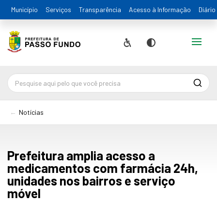
Município
Serviços
Transparência
Acesso à Informação
Diário
Alternar
Acessibilidade
Contraste
Pesqu
Notícias
Prefeitura amplia acesso a
medicamentos com farmácia 24h,
unidades nos bairros e serviço
móvel