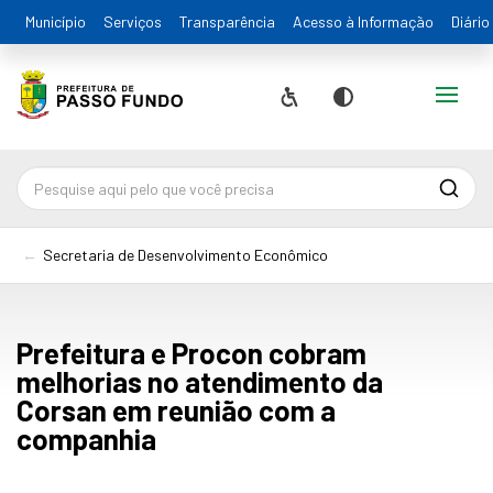
Município
Serviços
Transparência
Acesso à Informação
Diário
Alternar
Acessibilidade
Contraste
Pesqu
Secretaria de Desenvolvimento Econômico
Prefeitura e Procon cobram
melhorias no atendimento da
Corsan em reunião com a
companhia