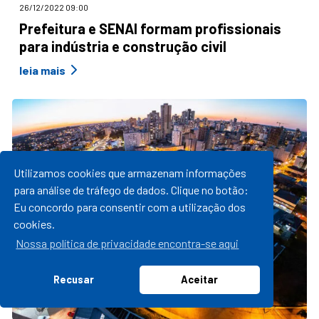
26/12/2022 09:00
Prefeitura e SENAI formam profissionais
para indústria e construção civil
leia mais
Utilizamos cookies que armazenam informações
para análise de tráfego de dados. Clique no botão:
Eu concordo para consentir com a utilização dos
cookies.
Nossa política de privacidade encontra-se aqui
Recusar
Aceitar