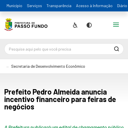
Município
Serviços
Transparência
Acesso à Informação
Diário
Alternar
Acessibilidade
Contraste
Pesqu
Secretaria de Desenvolvimento Econômico
Prefeito Pedro Almeida anuncia
incentivo financeiro para feiras de
negócios
A Prefeitura publicará um edital de chamamento público