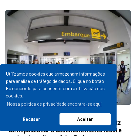
Utilizamos cookies que armazenam informações
para análise de tráfego de dados. Clique no botão:
Eu concordo para consentir com a utilização dos
cookies.
Nossa política de privacidade encontra-se aqui
20/01/2023 14:11
Recusar
Aceitar
Nova estrutura do Aeroporto Lauro Kortz
vai impulsionar o desenvolvimento local e