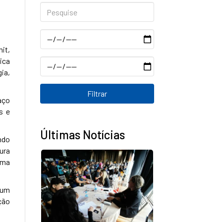
Pesquise
Data
it,
ica
Data
ia,
aço
s e
Últimas Notícias
ndo
ura
ema
 um
ção