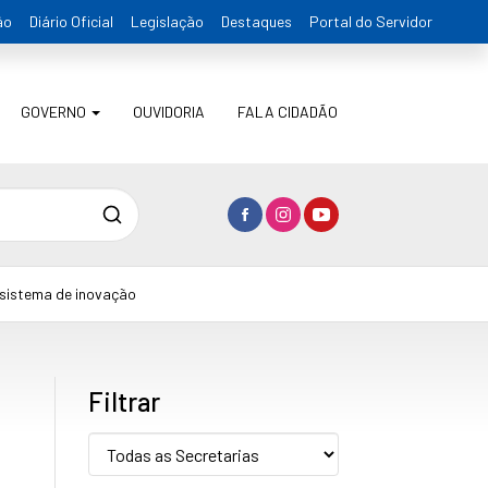
ão
Diário Oficial
Legislação
Destaques
Portal do Servidor
GOVERNO
OUVIDORIA
FALA CIDADÃO
Pesquisa
ssistema de inovação
Filtrar
Secretaria: