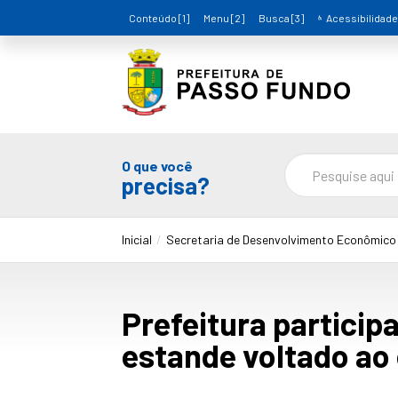
Conteúdo [1]
Menu [2]
Busca [3]
Acessibilidade
O que você
precisa?
Inicial
Secretaria de Desenvolvimento Econômico
Prefeitura partici
estande voltado ao