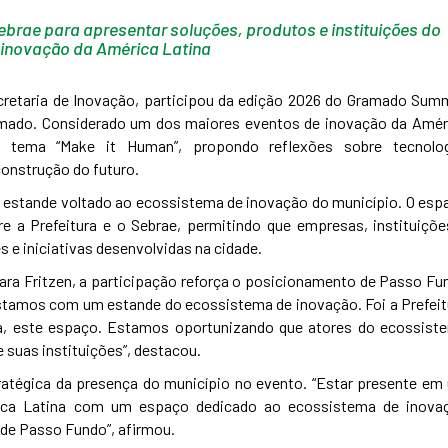
ebrae para apresentar soluções, produtos e instituições do
 inovação da América Latina
cretaria de Inovação, participou da edição 2026 do Gramado Summ
ramado. Considerado um dos maiores eventos de inovação da Amér
tema “Make it Human”, propondo reflexões sobre tecnolog
onstrução do futuro.
m estande voltado ao ecossistema de inovação do município. O esp
re a Prefeitura e o Sebrae, permitindo que empresas, instituiçõe
 e iniciativas desenvolvidas na cidade.
ara Fritzen, a participação reforça o posicionamento de Passo Fu
“Estamos com um estande do ecossistema de inovação. Foi a Prefeit
ia, este espaço. Estamos oportunizando que atores do ecossist
suas instituições”, destacou.
atégica da presença do município no evento. “Estar presente em
ica Latina com um espaço dedicado ao ecossistema de inova
de Passo Fundo”, afirmou.