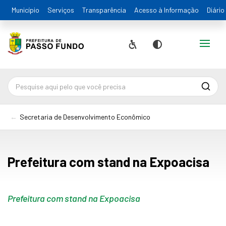
Município
Serviços
Transparência
Acesso à Informação
Diário
Alternar
Acessibilidade
Contraste
Pesqu
Secretaria de Desenvolvimento Econômico
Prefeitura com stand na Expoacisa
Prefeitura com stand na Expoacisa