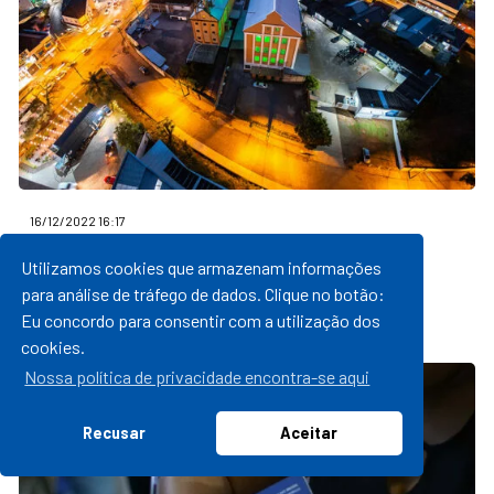
16/12/2022 16:17
Passo Fundo avança para a 6ª maior
Utilizamos cookies que armazenam informações
economia do Estado
para análise de tráfego de dados. Clique no botão:
leia mais
Eu concordo para consentir com a utilização dos
cookies.
Nossa política de privacidade encontra-se aqui
Recusar
Aceitar