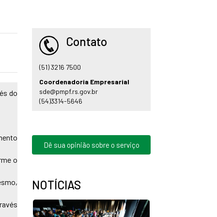
Contato
(51) 3216 7500
Coordenadoria Empresarial
sde@pmpf.rs.gov.br
vés do
(54)3314-5646
amento
Dê sua opinião sobre o serviço
orme o
esmo,
NOTÍCIAS
ravés