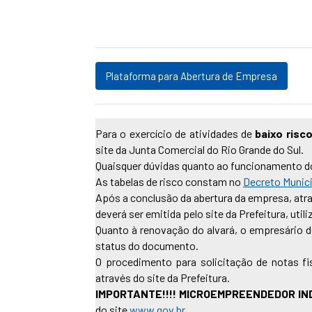
Plataforma para Abertura de Empresa
Para o exercício de atividades de
baixo risc
site da Junta Comercial do Rio Grande do Sul.
Quaisquer dúvidas quanto ao funcionamento do 
As tabelas de risco constam no
Decreto Munici
Após a conclusão da abertura da empresa, at
deverá ser emitida pelo site da Prefeitura, ut
Quanto à renovação do alvará, o empresário d
status do documento.
O procedimento para solicitação de notas f
através do site da Prefeitura.
IMPORTANTE!!!! MICROEMPREENDEDOR IND
do site
www.gov.br
.