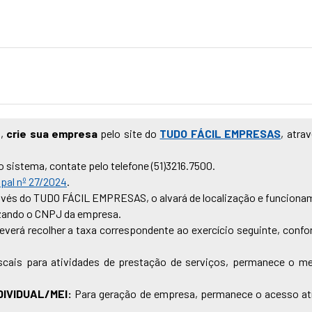
o
,
crie sua empresa
pelo site do
TUDO FÁCIL EMPRESAS
, atra
sistema, contate pelo telefone (51)3216.7500.
pal nº 27/2024
.
ravés do TUDO FÁCIL EMPRESAS, o alvará de localização e funcion
ilizando o CNPJ da empresa.
everá recolher a taxa correspondente ao exercício seguinte, conf
iscais para atividades de prestação de serviços, permanece o m
IVIDUAL/MEI:
Para geração de empresa, permanece o acesso at