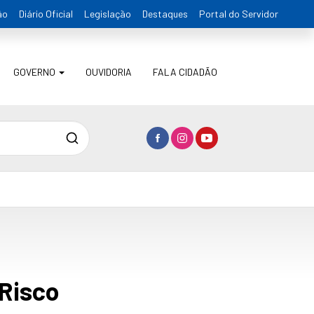
ão
Diário Oficial
Legislação
Destaques
Portal do Servidor
GOVERNO
OUVIDORIA
FALA CIDADÃO
Pesquisa
 Risco