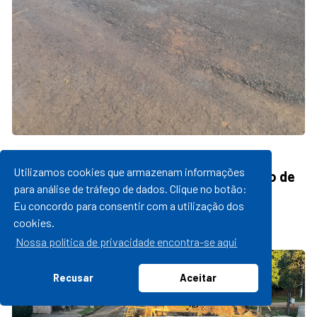
22/06/2023 15:32
Utilizamos cookies que armazenam informações
Prefeitura inicia asfaltamento no Distrito de
para análise de tráfego de dados. Clique no botão:
Bom Recreio
Eu concordo para consentir com a utilização dos
leia mais
cookies.
Nossa política de privacidade encontra-se aqui
Recusar
Aceitar