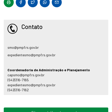
Contato
smo@pmpf.rs.gov.br
expedientesmo@pmpf.rs.gov.br
Coordenadoria de Administração e Planejamento
capsmo@pmpf.rs.gov.br
(54)3316-7165
expedientesmo@pmpf.rs.gov.br
(54)3316-7162