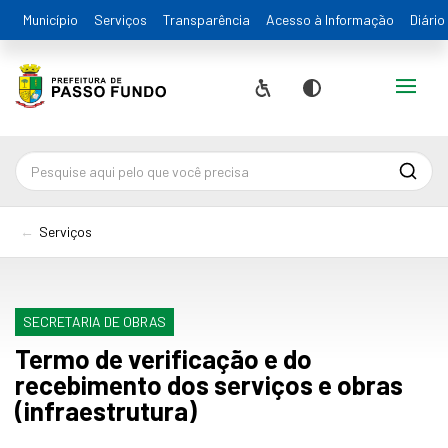
Município
Serviços
Transparência
Acesso à Informação
Diário
Alternar
Acessibilidade
Contraste
Pesqu
Serviços
SECRETARIA DE OBRAS
Termo de verificação e do
recebimento dos serviços e obras
(infraestrutura)