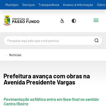
Município
Serviços
Transparência
Acesso à Informação
Diário
Alternar
Acessibilidade
Contraste
Pesqu
Notícias
Prefeitura avança com obras na
Avenida Presidente Vargas
Pavimentação asfáltica entra em fase final no sentido
Centro/Bairro