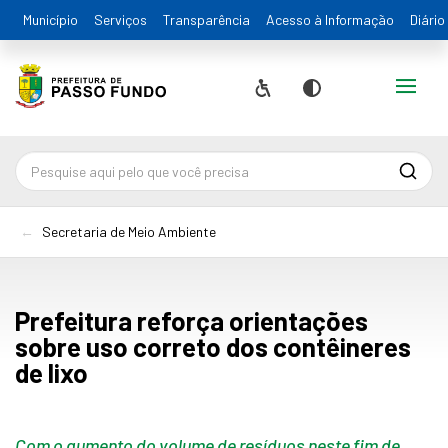
Município
Serviços
Transparência
Acesso à Informação
Diário
Alternar
Acessibilidade
Contraste
Pesqu
Secretaria de Meio Ambiente
Prefeitura reforça orientações
sobre uso correto dos contêineres
de lixo
Com o aumento do volume de resíduos neste fim de