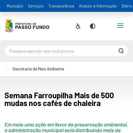
Município
Serviços
Transparência
Acesso à Informação
Diário
Alternar
Acessibilidade
Contraste
Pesqu
Secretaria de Meio Ambiente
Semana Farroupilha Mais de 500
mudas nos cafés de chaleira
Em mais uma ação em favor da preservação ambiental,
a administração municipal está distribuindo mais de