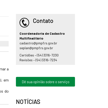
Contato
Coordenadoria de Cadastro
Multifinalitário
cadastro@pmpf.rs.gov.br
seplan@pmpf.rs.gov.br
Certidões – (54) 3316-7230
Revisões – (54) 3316-7234
mar a
U, em
Dê sua opinião sobre o serviço
os do
NOTÍCIAS