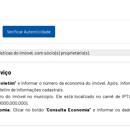
Verificar Autenticidade
ticas do imóvel, com sócio(s) proprietário(s).
rviço
Boletim”
e informar o número da economia do imóvel. Após, infor
Boletim de informações cadastrais.
 do imóvel no município. Ele está localizado no carnê de IPT
0000.000.000).
omia
: Clicar no botão “
Consulta Economia”
e informar os dad