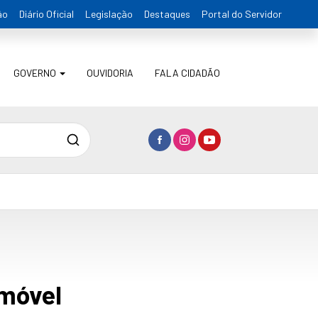
ão
Diário Oficial
Legislação
Destaques
Portal do Servidor
GOVERNO
OUVIDORIA
FALA CIDADÃO
Pesquisa
Imóvel