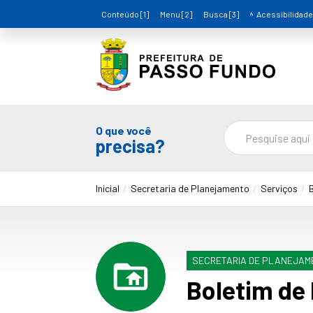
Conteúdo [1]
Menu [2]
Busca [3]
Acessibilidade
O que você
precisa?
Inicial
Secretaria de Planejamento
Serviços
SECRETARIA DE PLANEJAM
Boletim de