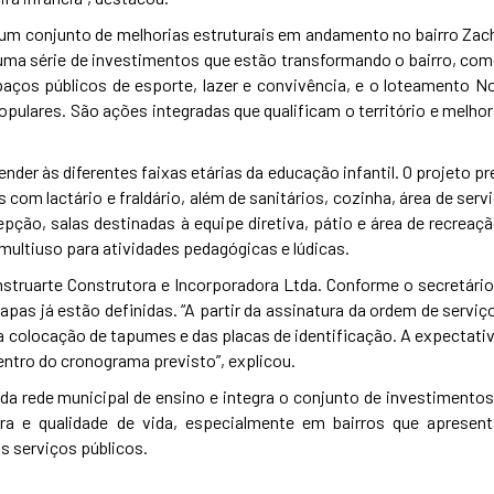
 um conjunto de melhorias estruturais em andamento no bairro Zach
 uma série de investimentos que estão transformando o bairro, com
paços públicos de esporte, lazer e convivência, e o loteamento N
opulares. São ações integradas que qualificam o território e melho
nder às diferentes faixas etárias da educação infantil. O projeto p
 com lactário e fraldário, além de sanitários, cozinha, área de serv
epção, salas destinadas à equipe diretiva, pátio e área de recreaçã
ultiuso para atividades pedagógicas e lúdicas.
struarte Construtora e Incorporadora Ltda. Conforme o secretário
pas já estão definidas. “A partir da assinatura da ordem de serviço
 a colocação de tapumes e das placas de identificação. A expectativ
ntro do cronograma previsto”, explicou.
 da rede municipal de ensino e integra o conjunto de investimentos
tura e qualidade de vida, especialmente em bairros que apresen
 serviços públicos.