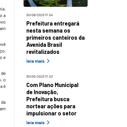
ia.
o a
30/08/2023 17:04
ovo
Prefeitura entregará
ram
nesta semana os
primeiros canteiros da
Avenida Brasil
revê
iço,
revitalizados
o e
leia mais
 de
30/05/2023 17:02
, o
Com Plano Municipal
a é
de Inovação,
Prefeitura busca
 da
nortear ações para
tam
impulsionar o setor
leia mais