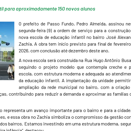
til para aproximadamente 150 novos alunos
O prefeito de Passo Fundo, Pedro Almeida, assinou ne
segunda-feira (9) a ordem de serviço para a construção
nova escola de educação infantil no bairro José Alexan
Zachia. A obra tem início previsto para final de fevereir
2026, com conclusão até dezembro deste ano.
A nova escola será construída na Rua Hugo Antônio Busa
seguindo o projeto modelo que contempla creche e p
escola, com estrutura moderna e adequada ao atendime
da educação infantil. A implantação da unidade permitir
ampliação da rede municipal no bairro, com a criação
as, contribuindo para reduzir a demanda e aproximar as famílias 
o representa um avanço importante para o bairro e para a cidade.
es, e essa obra no Zachia simboliza o compromisso da gestão co
 dos bairros. Estamos investindo em uma estrutura moderna, segur
ra infância”, destacou.