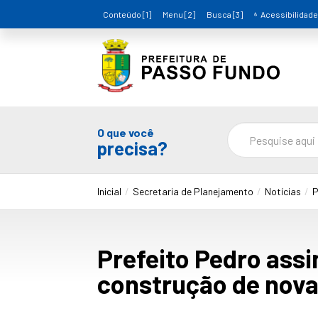
Conteúdo [1]
Menu [2]
Busca [3]
Acessibilidade
O que você
precisa?
Inicial
Secretaria de Planejamento
Notícias
P
Prefeito Pedro assi
construção de nova 