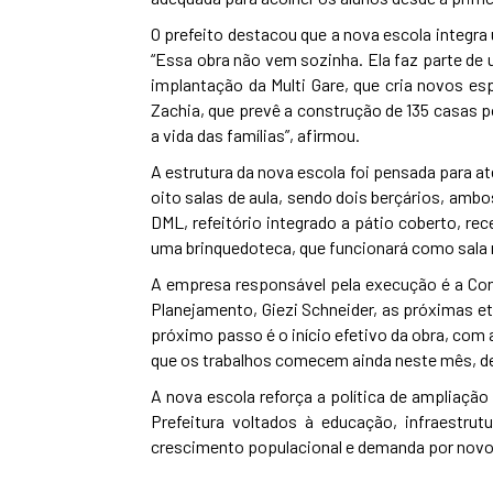
O prefeito destacou que a nova escola integra
“Essa obra não vem sozinha. Ela faz parte de
implantação da Multi Gare, que cria novos es
Zachia, que prevê a construção de 135 casas p
a vida das famílias”, afirmou.
A estrutura da nova escola foi pensada para ate
oito salas de aula, sendo dois berçários, ambos
DML, refeitório integrado a pátio coberto, rec
uma brinquedoteca, que funcionará como sala m
A empresa responsável pela execução é a Con
Planejamento, Giezi Schneider, as próximas eta
próximo passo é o início efetivo da obra, com
que os trabalhos comecem ainda neste mês, de
A nova escola reforça a política de ampliação
Prefeitura voltados à educação, infraestru
crescimento populacional e demanda por novos