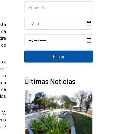
Pesquise
Data
sta
 da
Data
dre
o de
to,
ré-
nto
Últimas Notícias
á a
 de
dos
 “A
m o
a e