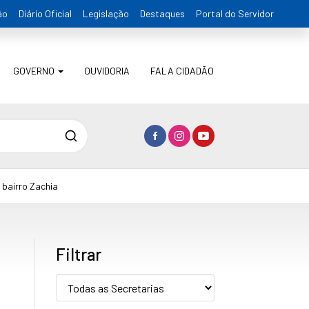
ão
Diário Oficial
Legislação
Destaques
Portal do Servidor
GOVERNO
OUVIDORIA
FALA CIDADÃO
Pesquisa
 bairro Zachia
Filtrar
Secretaria: