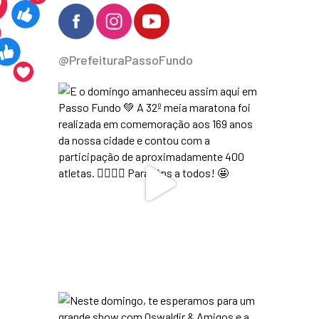
@PrefeituraPassoFundo