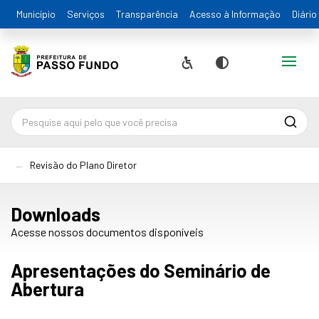
Município
Serviços
Transparência
Acesso à Informação
Diário
Alternar
Acessibilidade
Contraste
Pesqu
Revisão do Plano Diretor
Downloads
Acesse nossos documentos disponíveis
Apresentações do Seminário de
Abertura