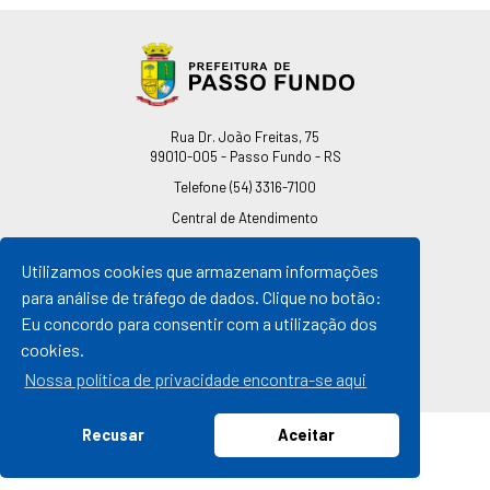
Endereço
Rua Dr. João Freitas, 75
99010-005 - Passo Fundo - RS
Telefone
(54) 3316-7100
Central de Atendimento
0800 541 7100
Utilizamos cookies que armazenam informações
pmpf@pmpf.rs.gov.br
para análise de tráfego de dados. Clique no botão:
Horário de Atendimento
Eu concordo para consentir com a utilização dos
De segunda a sexta-feira
cookies.
Das 08h às 11h30min
Das 13h30min às 17h
Nossa política de privacidade encontra-se aqui
Recusar
Aceitar
© 2026 Prefeitura de Passo Fundo
Todos os direitos reservados |
By Mosite