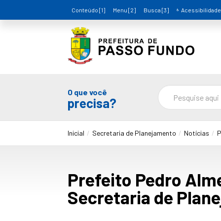
Conteúdo [1]
Menu [2]
Busca [3]
Acessibilidade
O que você
precisa?
Inicial
Secretaria de Planejamento
Notícias
P
Prefeito Pedro Alm
Secretaria de Plan