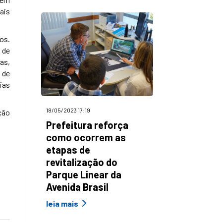
ais
os.
 de
as,
 de
ias
18/05/2023 17:19
ção
Prefeitura reforça
como ocorrem as
etapas de
revitalização do
Parque Linear da
Avenida Brasil
leia mais