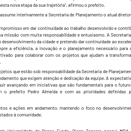
a nova etapa da sua trajetória”, afirmou o prefeito.
 assume interinamente a Secretaria de Planejamento o atual diretor
mpromisso em dar continuidade ao trabalho desenvolvido e contrib
sa missão com muita responsabilidade e entusiasmo. A Secretaria
 desenvolvimento da cidade e pretendo dar continuidade ao excele
mpre a eficiência, a inovação e o planejamento necessário para 
ivado para colaborar com os projetos que ajudam a transforma
.
ojetos que estão sob responsabilidade da Secretaria de Planejamen
ndamento que exigem atenção e dedicação da equipe. A expectativ
guir avançando em iniciativas que são fundamentais para o futuro
o prefeito Pedro Almeida e com as prioridades definidas p
ojetos e ações em andamento, mantendo o foco no desenvolvime
estados à comunidade.
ela Universidade de Passo Fundo, Diego Tessaro possui MBA