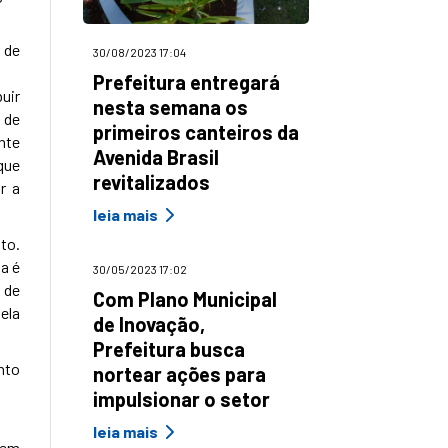
 de
30/08/2023 17:04
Prefeitura entregará
uir
nesta semana os
 de
primeiros canteiros da
nte
Avenida Brasil
que
revitalizados
r a
leia mais
to.
a é
30/05/2023 17:02
 de
Com Plano Municipal
ela
de Inovação,
Prefeitura busca
nto
nortear ações para
impulsionar o setor
leia mais
 em