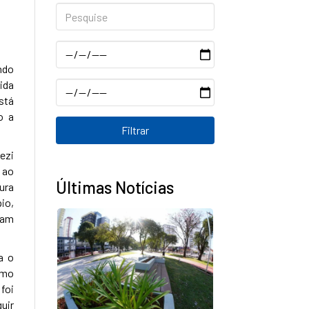
Pesquise
Data
ndo
ida
Data
stá
o a
iezi
 ao
Últimas Notícias
ura
io,
tam
a o
smo
foi
uir