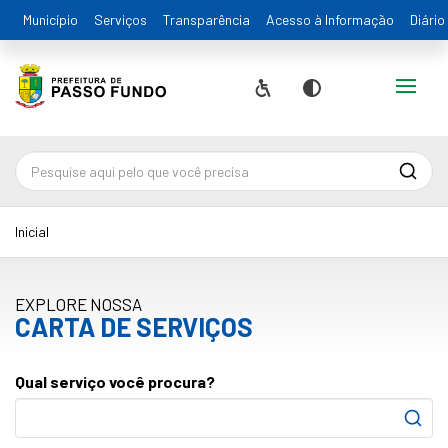
Município
Serviços
Transparência
Acesso à Informação
Diário
Alternar
Acessibilidade
Contraste
Pesqu
Inicial
EXPLORE NOSSA
CARTA DE SERVIÇOS
Qual serviço você procura?
Pesqu