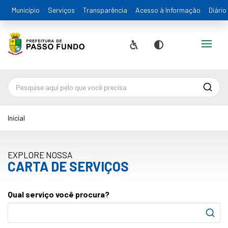
Município
Serviços
Transparência
Acesso à Informação
Diário
Alternar
Acessibilidade
Contraste
Pesqu
Inicial
EXPLORE NOSSA
CARTA DE SERVIÇOS
Qual serviço você procura?
Pesqu