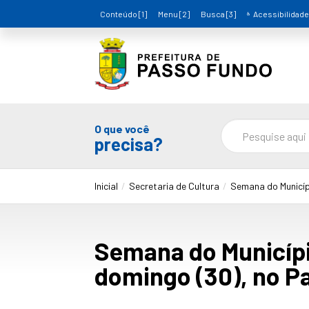
Conteúdo [1]
Menu [2]
Busca [3]
Acessibilidade
O que você
precisa?
Inicial
Secretaria de Cultura
Semana do Municíp
Semana do Municípi
domingo (30), no P