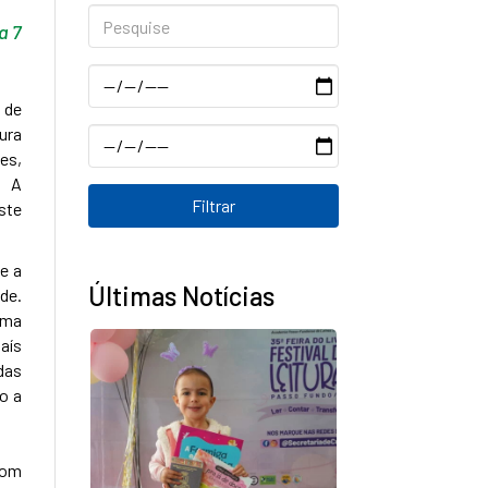
Pesquise
a 7
Data
 de
ura
Data
es,
. A
ste
e a
Últimas Notícias
de.
uma
país
das
o a
com