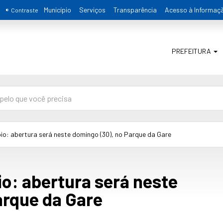
Município
Serviços
Transparência
Acesso à Informaç
Contraste
PREFEITURA
io: abertura será neste domingo (30), no Parque da Gare
o: abertura será neste
arque da Gare