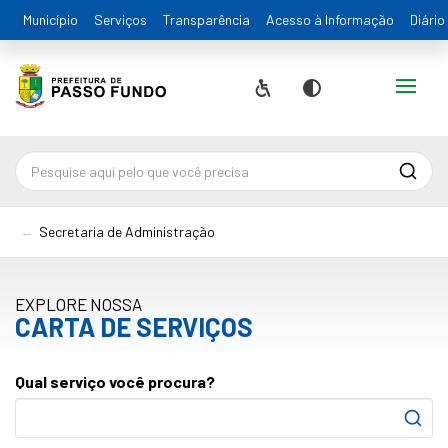
Município
Serviços
Transparência
Acesso à Informação
Diário
Alternar
Acessibilidade
Contraste
Pesqu
Secretaria de Administração
EXPLORE NOSSA
CARTA DE SERVIÇOS
Qual serviço você procura?
Pesqu