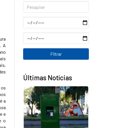
Pesquise
Data
Data
ura
. A
ano
ais
is,
des
Últimas Notícias
 os
mos
é a
ssa
e e
e o
ova