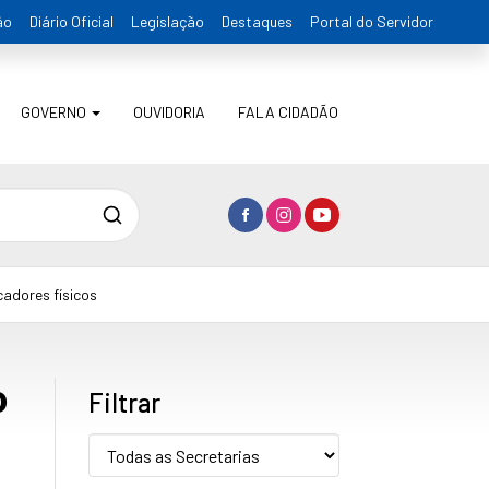
ão
Diário Oficial
Legislação
Destaques
Portal do Servidor
GOVERNO
OUVIDORIA
FALA CIDADÃO
Pesquisa
adores físicos
o
Filtrar
Secretaria: