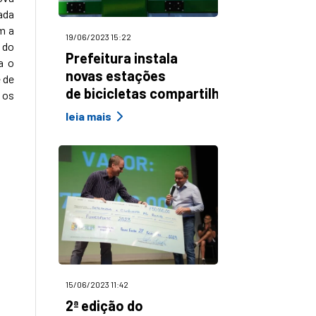
ada
m a
19/06/2023 15:22
 do
Prefeitura instala
a o
novas estações
 de
de bicicletas compartilhadas
 os
leia mais
15/06/2023 11:42
2ª edição do