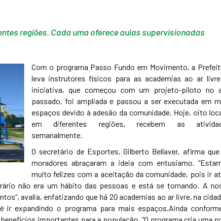
rentes regiões. Cada uma oferece aulas supervisionadas
Com o programa Passo Fundo em Movimento, a Prefeit
leva instrutores físicos para as academias ao ar livre
iniciativa, que começou com um projeto-piloto no 
passado, foi ampliada e passou a ser executada em m
espaços devido à adesão da comunidade. Hoje, oito loca
em diferentes regiões, recebem as ativida
semanalmente.
O secretário de Esportes, Gilberto Bellaver, afirma que
moradores abraçaram a ideia com entusiamo. “Esta
muito felizes com a aceitação da comunidade, pois ir at
rário não era um hábito das pessoas e está se tornando. A no
tos”, avalia, enfatizando que há 20 academias ao ar livre, na cidad
ra é ir expandindo o programa para mais espaços.Ainda conform
a benefícios importantes para a população. “O programa cria uma n