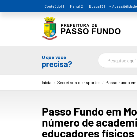
Conteúdo [1]
Menu [2]
Busca [3]
Acessibilidade
O que você
precisa?
Inicial
Secretaria de Esportes
Passo Fundo em M
Passo Fundo em Mov
número de academia
educadores físicos