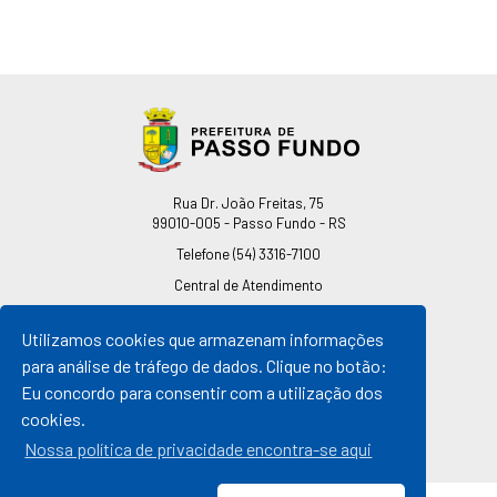
Endereço
Rua Dr. João Freitas, 75
99010-005 - Passo Fundo - RS
Telefone
(54) 3316-7100
Central de Atendimento
0800 541 7100
Utilizamos cookies que armazenam informações
pmpf@pmpf.rs.gov.br
para análise de tráfego de dados. Clique no botão:
Horário de Atendimento
Eu concordo para consentir com a utilização dos
De segunda a sexta-feira
cookies.
Das 08h às 11h30min
Das 13h30min às 17h
Nossa política de privacidade encontra-se aqui