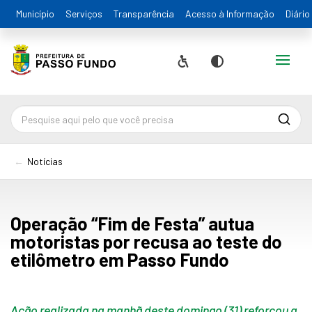
Município
Serviços
Transparência
Acesso à Informação
Diário
Alternar
Acessibilidade
Contraste
Pesqu
Notícias
Operação “Fim de Festa” autua
motoristas por recusa ao teste do
etilômetro em Passo Fundo
Ação realizada na manhã deste domingo (31) reforçou a