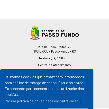
Endereço
Rua Dr. João Freitas, 75
99010-005 - Passo Fundo - RS
Telefone
(54) 3316-7100
Central de Atendimento
0800 541 7100
Utilizamos cookies que armazenam informações
pmpf@pmpf.rs.gov.br
para análise de tráfego de dados. Clique no botão:
Horário de Atendimento
Eu concordo para consentir com a utilização dos
De segunda a sexta-feira
cookies.
Das 08h às 11h30min
Das 13h30min às 17h
Nossa política de privacidade encontra-se aqui