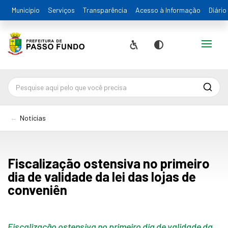
Município
Serviços
Transparência
Acesso à Informação
Diário
Alternar
Acessibilidade
Contraste
Pesqu
Notícias
Fiscalização ostensiva no primeiro
dia de validade da lei das lojas de
conveniên
Fiscalização ostensiva no primeiro dia de validade da