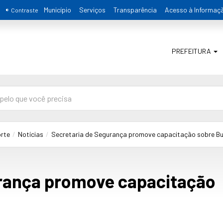
Município
Serviços
Transparência
Acesso à Informaç
Contraste
PREFEITURA
orte
Notícias
Secretaria de Segurança promove capacitação sobre Bul
urança promove capacitação