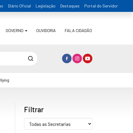
ão
Diário Oficial
Legislação
Destaques
Portal do Servidor
GOVERNO
OUVIDORIA
FALA CIDADÃO
Pesquisa
lying
Filtrar
Secretaria: