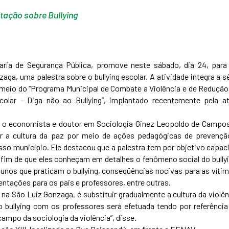
tação sobre Bullying
ria de Segurança Pública, promove neste sábado, dia 24, para
ga, uma palestra sobre o bullying escolar. A atividade integra a sé
meio do “Programa Municipal de Combate a Violência e de Redução
ar - Diga não ao Bullying”, implantado recentemente pela at
 economista e doutor em Sociologia Ginez Leopoldo de Campos
er a cultura da paz por meio de ações pedagógicas de prevençã
so município. Ele destacou que a palestra tem por objetivo capaci
fim de que eles conheçam em detalhes o fenômeno social do bullyi
lunos que praticam o bullying, conseqüências nocivas para as vítim
ientações para os pais e professores, entre outras.
 São Luiz Gonzaga, é substituir gradualmente a cultura da violên
o bullying com os professores será efetuada tendo por referência
campo da sociologia da violência”, disse.