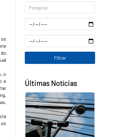
Pesquise
Data
Data
 os
rie
 do
ual
, o
o e
Últimas Notícias
tar
ng,
as,
cia
 os