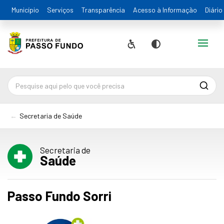
Município
Serviços
Transparência
Acesso à Informação
Diário
Alternar
Acessibilidade
Contraste
Pesqu
Secretaria de Saúde
Secretaria de
Saúde
Passo Fundo Sorri