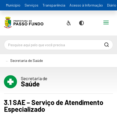
Município
Serviços
Transparência
Acesso à Informação
Diário
Alternar
Acessibilidade
Contraste
Pesqu
Secretaria de Saúde
Secretaria de
Saúde
3.1 SAE – Serviço de Atendimento
Especializado