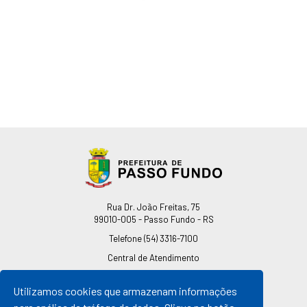
Endereço
Rua Dr. João Freitas, 75
99010-005 - Passo Fundo - RS
Telefone
(54) 3316-7100
Central de Atendimento
0800 541 7100
Utilizamos cookies que armazenam informações
pmpf@pmpf.rs.gov.br