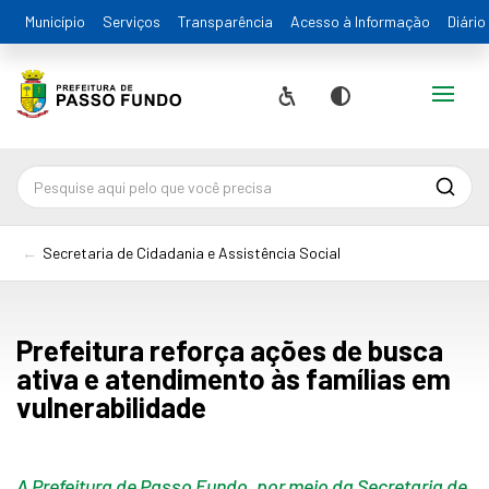
Município
Serviços
Transparência
Acesso à Informação
Diário
Alternar
Acessibilidade
Contraste
Pesqu
Secretaria de Cidadania e Assistência Social
Prefeitura reforça ações de busca
ativa e atendimento às famílias em
vulnerabilidade
A Prefeitura de Passo Fundo, por meio da Secretaria de