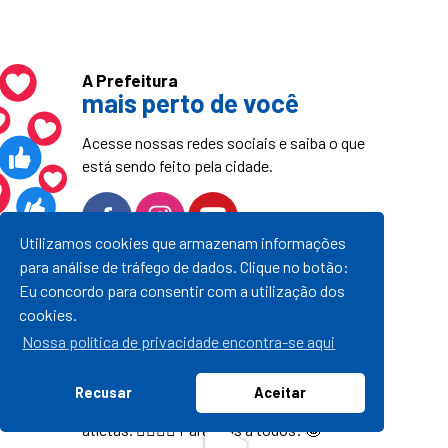
A Prefeitura
mais perto de você
Acesse nossas redes sociais e saiba o que
está sendo feito pela cidade.
Utilizamos cookies que armazenam informações
para análise de tráfego de dados. Clique no botão:
@PrefeituraPassoFundo
Eu concordo para consentir com a utilização dos
cookies.
Nossa política de privacidade encontra-se aqui
Recusar
Aceitar