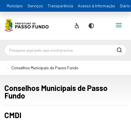
Município
Serviços
Transparência
Acesso à Informação
Diário
Alternar
Acessibilidade
Contraste
Pesqu
Conselhos Municipais de Passo Fundo
Conselhos Municipais de Passo
Fundo
CMDI