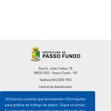
Endereço
Rua Dr. João Freitas, 75
99010-005 - Passo Fundo - RS
Telefone
(54) 3316-7100
Central de Atendimento
0800 541 7100
Utilizamos cookies que armazenam informações
pmpf@pmpf.rs.gov.br
para análise de tráfego de dados. Clique no botão:
Horário de Atendimento
Eu concordo para consentir com a utilização dos