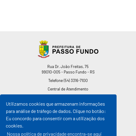
Endereço
Rua Dr. João Freitas, 75
99010-005 - Passo Fundo - RS
Telefone
(54) 3316-7100
Central de Atendimento
0800 541 7100
Utilizamos cookies que armazenam informações
pmpf@pmpf.rs.gov.br
para análise de tráfego de dados. Clique no botão:
Horário de Atendimento
Eu concordo para consentir com a utilização dos
De segunda a sexta-feira
cookies.
Das 08h às 11h30min
Das 13h30min às 17h
Nossa política de privacidade encontra-se aqui