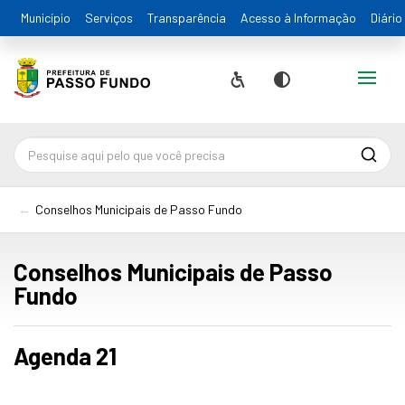
Município
Serviços
Transparência
Acesso à Informação
Diário
Alternar
Acessibilidade
Contraste
Pesqu
Conselhos Municipais de Passo Fundo
Conselhos Municipais de Passo
Fundo
Agenda 21