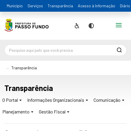
Município
Serviços
Transparência
Acesso à Informação
Diário
Alternar
Acessibilidade
Contraste
Pesqu
Transparência
Transparência
O Portal
Informações Organizacionais
Comunicação
Planejamento
Gestão Fiscal