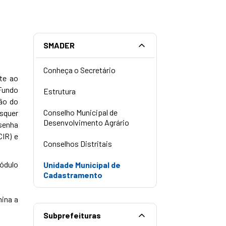
SMADER
Conheça o Secretário
te ao
 Fundo
Estrutura
ão do
Conselho Municipal de
isquer
Desenvolvimento Agrário
 senha
CIR) e
Conselhos Distritais
módulo
Unidade Municipal de
Cadastramento
mina a
Subprefeituras