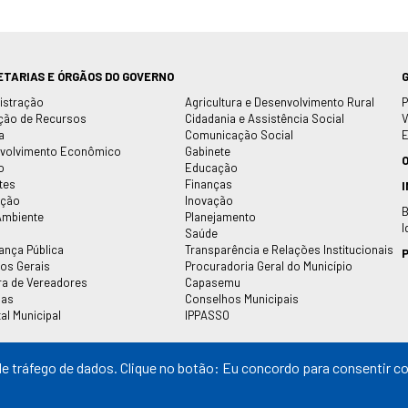
ETARIAS E ÓRGÃOS DO GOVERNO
istração
Agricultura e Desenvolvimento Rural
P
ção de Recursos
Cidadania e Assistência Social
V
a
Comunicação Social
E
volvimento Econômico
Gabinete
o
Educação
tes
Finanças
ação
Inovação
B
Ambiente
Planejamento
I
Saúde
ança Pública
Transparência e Relações Institucionais
P
ços Gerais
Procuradoria Geral do Município
a de Vereadores
Capasemu
pas
Conselhos Municipais
al Municipal
IPPASSO
 tráfego de dados. Clique no botão: Eu concordo para consentir co
 reservados |
By Mosite