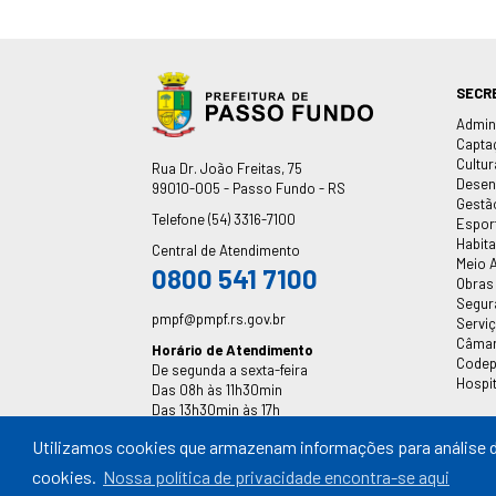
SECR
Admin
Capta
Cultur
Endereço
Rua Dr. João Freitas, 75
Desen
99010-005 - Passo Fundo - RS
Gestã
Telefone
(54) 3316-7100
Espor
Habit
Central de Atendimento
Meio 
0800 541 7100
Obras
Segur
pmpf@pmpf.rs.gov.br
Servi
Câmar
Horário de Atendimento
Code
De segunda a sexta-feira
Hospit
Das 08h às 11h30min
Das 13h30min às 17h
Utilizamos cookies que armazenam informações para análise de
© 2026 Prefeitura de Passo Fundo
-
Todos os direitos
cookies.
Nossa política de privacidade encontra-se aqui