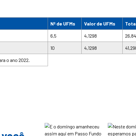
Nº de UFMs
Valor de UFMs
Tota
6,5
4,1298
26,8
10
4,1298
41,29
ara o ano 2022.
 você