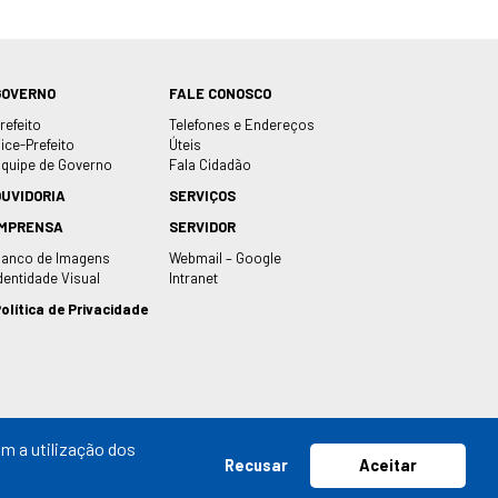
GOVERNO
FALE CONOSCO
refeito
Telefones e Endereços
ice-Prefeito
Úteis
quipe de Governo
Fala Cidadão
OUVIDORIA
SERVIÇOS
IMPRENSA
SERVIDOR
anco de Imagens
Webmail – Google
dentidade Visual
Intranet
olítica de Privacidade
m a utilização dos
Recusar
Aceitar