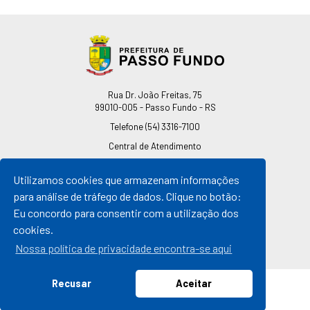
Endereço
Rua Dr. João Freitas, 75
99010-005 - Passo Fundo - RS
Telefone
(54) 3316-7100
Central de Atendimento
0800 541 7100
Utilizamos cookies que armazenam informações
pmpf@pmpf.rs.gov.br
para análise de tráfego de dados. Clique no botão:
Horário de Atendimento
Eu concordo para consentir com a utilização dos
De segunda a sexta-feira
cookies.
Das 08h às 11h30min
Das 13h30min às 17h
Nossa política de privacidade encontra-se aqui
Recusar
Aceitar
© 2026 Prefeitura de Passo Fundo
Todos os direitos reservados |
By Mosite