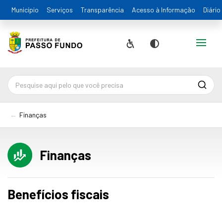
Município
Serviços
Transparência
Acesso à Informação
Diário
Alternar
Acessibilidade
Contraste
Pesqu
Finanças
Finanças
Benefícios fiscais