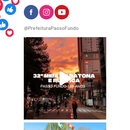
@PrefeituraPassoFundo