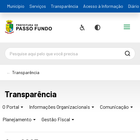
Município
Serviços
Transparência
Acesso à Informação
Diário
Alternar
Acessibilidade
Contraste
Pesqu
Transparência
Transparência
O Portal
Informações Organizacionais
Comunicação
Planejamento
Gestão Fiscal