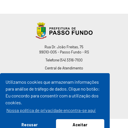
Endereço
Rua Dr. João Freitas, 75
99010-005 - Passo Fundo - RS
Telefone
(54) 3316-7100
Central de Atendimento
0800 541 7100
Utilizamos cookies que armazenam informações
pmpf@pmpf.rs.gov.br
para análise de tráfego de dados. Clique no botão:
Horário de Atendimento
Eu concordo para consentir com a utilização dos
De segunda a sexta-feira
cookies.
Das 08h às 11h30min
Das 13h30min às 17h
Nossa política de privacidade encontra-se aqui
Recusar
Aceitar
© 2026 Prefeitura de Passo Fundo