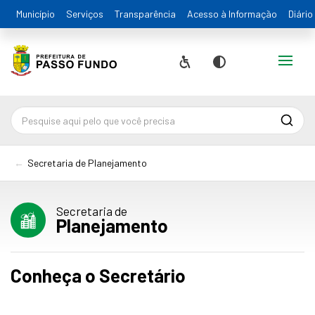
Município
Serviços
Transparência
Acesso à Informação
Diário
Alternar
Acessibilidade
Contraste
Pesqu
Secretaria de Planejamento
Secretaria de
Planejamento
Conheça o Secretário