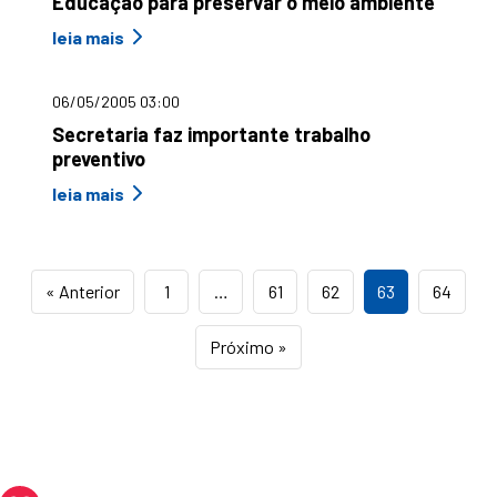
Educação para preservar o meio ambiente
leia mais
06/05/2005 03:00
Secretaria faz importante trabalho
preventivo
leia mais
« Anterior
1
…
61
62
63
64
Próximo »