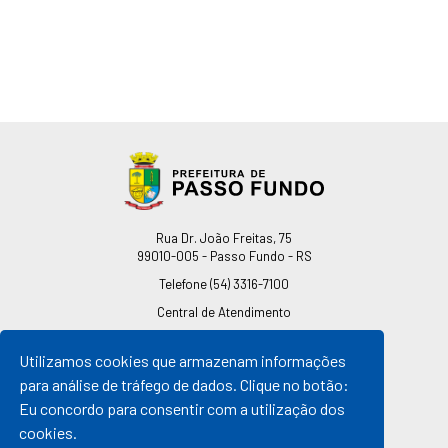
Endereço
Rua Dr. João Freitas, 75
99010-005 - Passo Fundo - RS
Telefone
(54) 3316-7100
Central de Atendimento
0800 541 7100
Utilizamos cookies que armazenam informações
pmpf@pmpf.rs.gov.br
para análise de tráfego de dados. Clique no botão:
Horário de Atendimento
Eu concordo para consentir com a utilização dos
De segunda a sexta-feira
cookies.
Das 08h às 11h30min