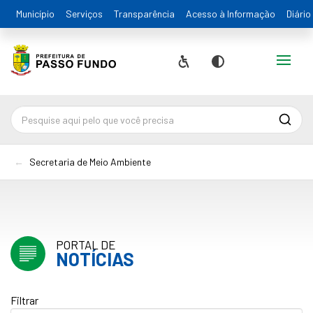
Município
Serviços
Transparência
Acesso à Informação
Diário
Alternar
Acessibilidade
Contraste
Pesqu
Secretaria de Meio Ambiente
PORTAL DE
NOTÍCIAS
Filtrar