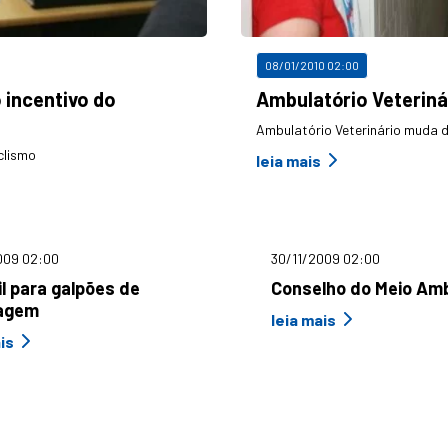
08/01/2010 02:00
o incentivo do
Ambulatório Veteriná
Ambulatório Veterinário muda d
clismo
leia mais
009 02:00
30/11/2009 02:00
l para galpões de
Conselho do Meio Amb
lagem
leia mais
is