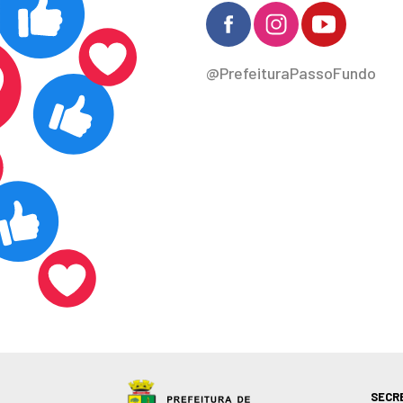
@PrefeituraPassoFundo
SECR