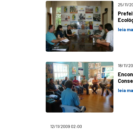
25/11/2
Prefei
Ecoló
leia ma
18/11/2
Encon
Conse
leia ma
12/11/2009 02:00