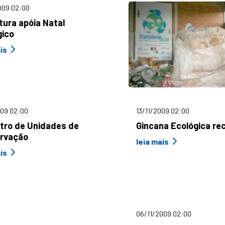
009 02:00
tura apóia Natal
gico
is
009 02:00
13/11/2009 02:00
tro de Unidades de
Gincana Ecológica rec
rvação
leia mais
is
06/11/2009 02:00