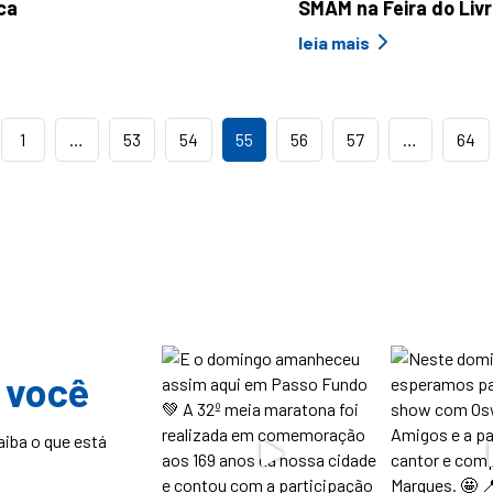
ca
SMAM na Feira do Liv
leia mais
1
…
53
54
55
56
57
…
64
 você
aiba o que está