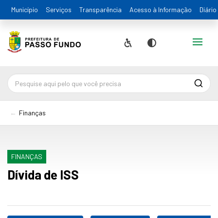
Município
Serviços
Transparência
Acesso à Informação
Diário
Alternar
Acessibilidade
Contraste
Pesqu
Finanças
FINANÇAS
Dívida de ISS