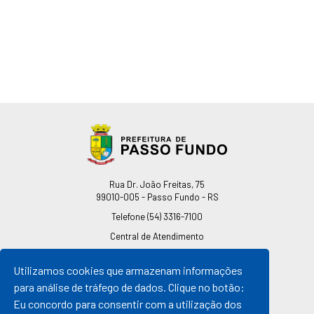
Endereço
Rua Dr. João Freitas, 75
99010-005 - Passo Fundo - RS
Telefone
(54) 3316-7100
Central de Atendimento
0800 541 7100
Utilizamos cookies que armazenam informações
pmpf@pmpf.rs.gov.br
para análise de tráfego de dados. Clique no botão:
Horário de Atendimento
Eu concordo para consentir com a utilização dos
De segunda a sexta-feira